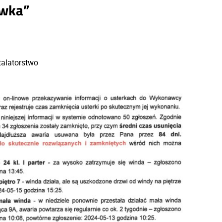
ówka”
talatorstwo